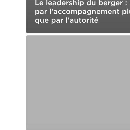
Le leadership du berger :
par l’accompagnement pl
que par l’autorité
L’art
perdu
de
«
trouver
des
solutions
»
–
Pourquoi
l’ingéniosité
l’emporte
sur