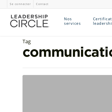
Se connecter
Contact
Nos
Certifica
services
leadersh
Tag
communicatio
Le
leadership
du
berger
:
guider