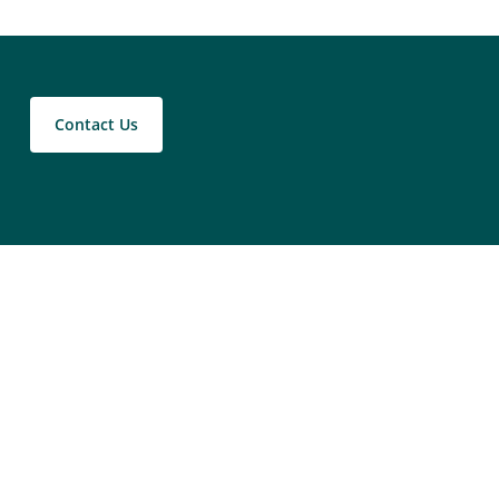
Contact Us
LEARN MORE
Leadership Coaching Dienstleistungen
Leadership Consulting
Leadership Circle Profile
Collective Leadership Assessment
Leadership System