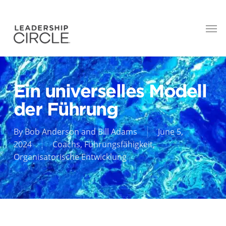
Ein universelles Modell
der Führung
By
Bob Anderson and Bill Adams
June 5,
2024
Coachs
,
Führungsfähigkeit
,
Organisatorische Entwicklung