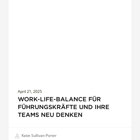
FÜHRUNGSEFFEKTIVITÄT
Life-
Balance
für
Führungskräfte
und
ihre
Teams
neu
denken
April 21, 2025
WORK-LIFE-BALANCE FÜR
FÜHRUNGSKRÄFTE UND IHRE
TEAMS NEU DENKEN
Katie Sullivan Porter