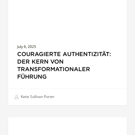
Führung
July 6, 2025
COURAGIERTE AUTHENTIZITÄT:
DER KERN VON
TRANSFORMATIONALER
FÜHRUNG
Katie Sullivan Porter
So
COACHS
verbessern