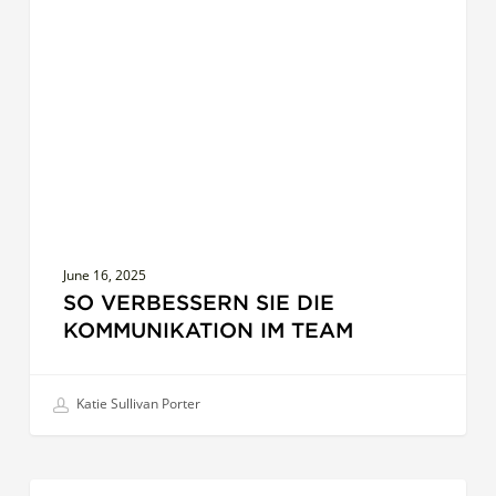
Sie
die
Kommunikation
im
Team
June 16, 2025
SO VERBESSERN SIE DIE
KOMMUNIKATION IM TEAM
Katie Sullivan Porter
Work-