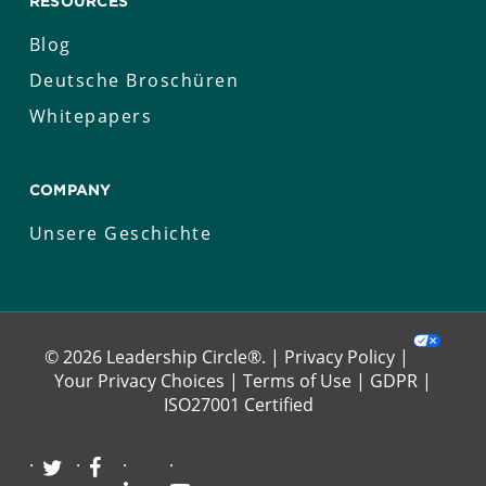
RESOURCES
Veränderungen und Verhaltensweisen
Blog
weiter zu verfestigen.
Deutsche Broschüren
Whitepapers
COMPANY
Unsere Geschichte
© 2026 Leadership Circle®. |
Privacy Policy
|
Your Privacy Choices
|
Terms of Use
|
GDPR
|
ISO27001 Certified