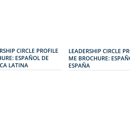
RSHIP CIRCLE PROFILE
LEADERSHIP CIRCLE PR
URE: ESPAÑOL DE
ME BROCHURE: ESPAÑ
CA LATINA
ESPAÑA
cta Patrones De
Conecta Patrones De
ortamiento Con
Comportamiento Con
tos De Pensamiento
Hábitos De Pensamie
rship Circle Profile™
Leadership Circle Prof
 es un auténtico gran
Manager Edition (LCP
e entre los perfiles
es un auténtico gran
 Es el primero que
avance entre los perfi
cta una batería de
de 360°. Es el primer