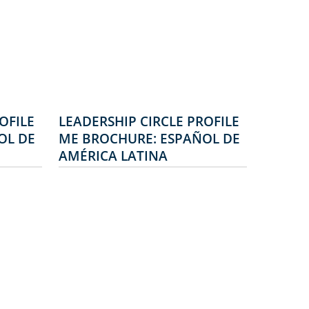
OFILE
LEADERSHIP CIRCLE PROFILE
OL DE
ME BROCHURE: ESPAÑOL DE
AMÉRICA LATINA
Conecta Patrones De
Comportamiento Con
nto
Hábitos De Pensamiento
ile™
Leadership Circle Profile™
 ME)
Manager Edition (LCP ME)
es un auténtico gran
les
avance entre los perfiles
o que
de 360°. Es el primero que