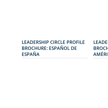
LEADERSHIP CIRCLE PROFILE
LEADE
BROCHURE: ESPAÑOL DE
BROCH
ESPAÑA
AMÉRI
Conecta Patrones De
Cone
Comportamiento Con
Comp
Hábitos De Pensamiento
Hábi
Leadership Circle Profile™
Leade
(LCP) es un auténtico gran
(LCP)
avance entre los perfiles
avanc
360°. Es el primero que
360°.
conecta una batería de
cone