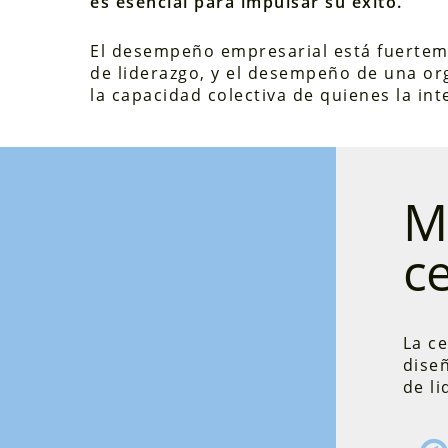
es esencial para impulsar su éxito.
El desempeño empresarial está fuerteme
de liderazgo, y el desempeño de una o
la capacidad colectiva de quienes la int
Me
ce
La ce
dise
de li