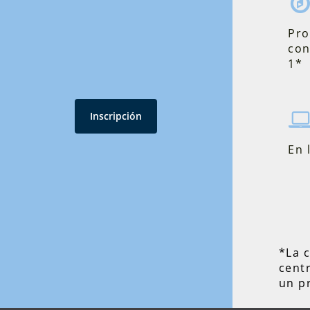
Pro
con
1*
Inscripción
En 
*La c
cent
un pr