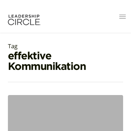
Tag
effektive
Kommunikation
Die
Kraft
(und
Kunst),
„Nein“