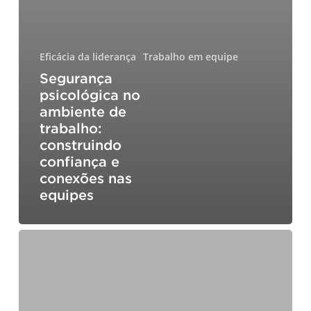
Eficácia da liderança
Trabalho em equipe
Segurança
psicológica no
ambiente de
trabalho:
construindo
confiança e
conexões nas
equipes
Dominando
a
liderança
consciente:
maximizar