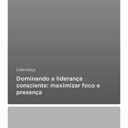
Liderança
Dominando a liderança
consciente: maximizar foco e
presença
Estabeleça
regras
de