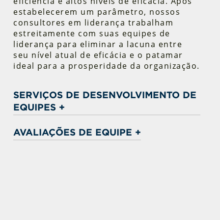
eficiência e altos níveis de eficácia. Após
estabelecerem um parâmetro, nossos
consultores em liderança trabalham
estreitamente com suas equipes de
liderança para eliminar a lacuna entre
seu nível atual de eficácia e o patamar
ideal para a prosperidade da organização.
SERVIÇOS DE DESENVOLVIMENTO DE
EQUIPES +
Acelerador de equipes
AVALIAÇÕES DE EQUIPE +
Desenvolvimento de equipes de alto
desempenho
Collective Leadership Assessment™
Desenvolvimento ágil de equipes
Avaliação BRITE de eficácia de equipes