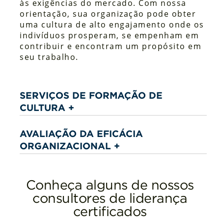
às exigências do mercado. Com nossa
orientação, sua organização pode obter
uma cultura de alto engajamento onde os
indivíduos prosperam, se empenham em
contribuir e encontram um propósito em
seu trabalho.
SERVIÇOS DE FORMAÇÃO DE
CULTURA +
Avaliação da eficácia organizacional
AVALIAÇÃO DA EFICÁCIA
Desenvolvimento da cultura
ORGANIZACIONAL +
corporativa
Desenvolvimento de capacidades
Leadership System™
internas
Conheça alguns de nossos
consultores de liderança
certificados