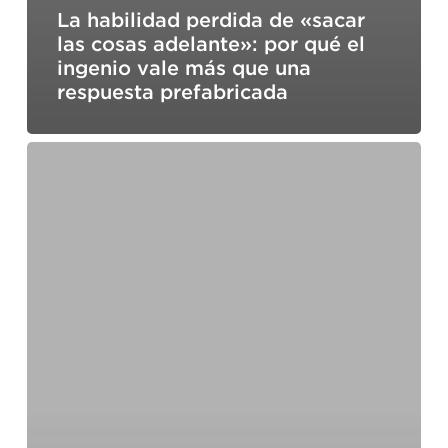
La habilidad perdida de «sacar
las cosas adelante»: por qué el
ingenio vale más que una
respuesta prefabricada
Cómo
redactar
un
plan
de
negocio
de
coaching