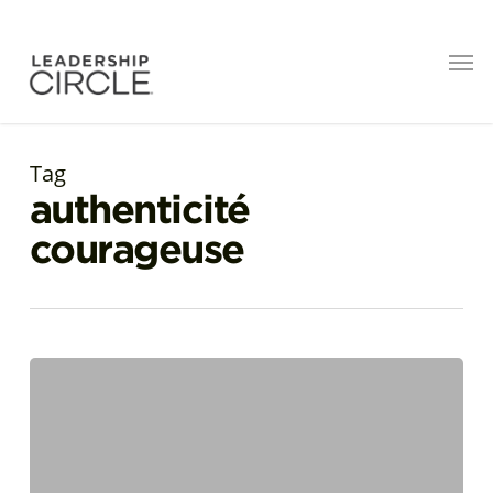
Tag
authenticité
courageuse
Le
leadership
du
berger
: