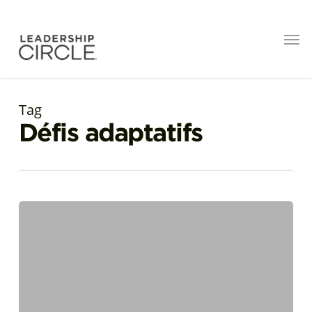
Tag
Défis adaptatifs
Le
leadership
du
berger
:
guider