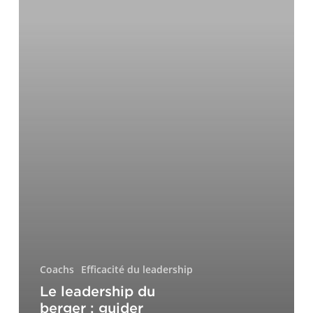
par
l’accompagnement
plutôt
que
par
l’autorité
Coachs
Efficacité du leadership
Le leadership du
berger : guider