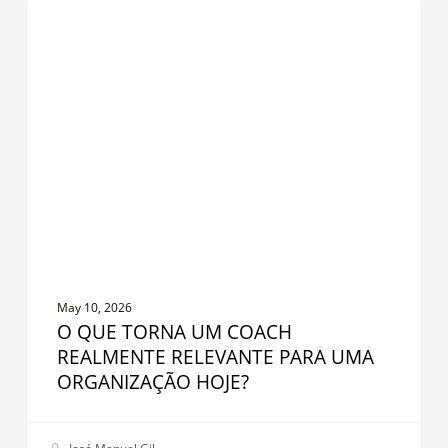
O
LIDERANÇA
que
torna
um
coach
realmente
relevante
para
uma
organização
hoje?
May 10, 2026
O QUE TORNA UM COACH
REALMENTE RELEVANTE PARA UMA
ORGANIZAÇÃO HOJE?