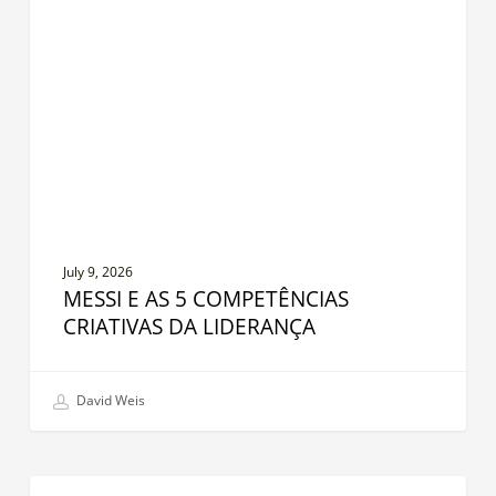
5
Competências
Criativas
da
liderança
July 9, 2026
MESSI E AS 5 COMPETÊNCIAS
CRIATIVAS DA LIDERANÇA
David Weis
Coluna