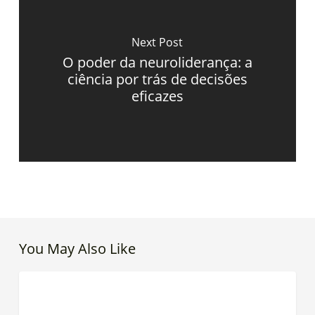
Next Post
O poder da neuroliderança: a
ciência por trás de decisões
eficazes
You May Also Like
Messi
LIDERANÇA
e
as