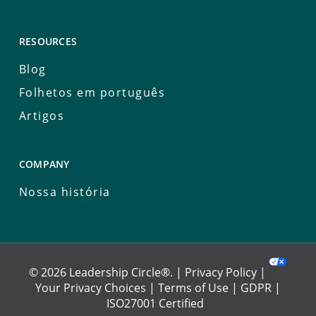
RESOURCES
Blog
Folhetos em português
Artigos
COMPANY
Nossa história
© 2026 Leadership Circle®. |
Privacy Policy
|
Your Privacy Choices
|
Terms of Use
|
GDPR
|
ISO27001 Certified