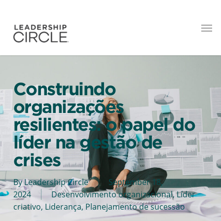
Construindo
organizações
resilientes: o papel do
líder na gestão de
crises
By
Leadership Circle
September 18,
2024
Desenvolvimento organizacional
,
Líder
criativo
,
Liderança
,
Planejamento de sucessão