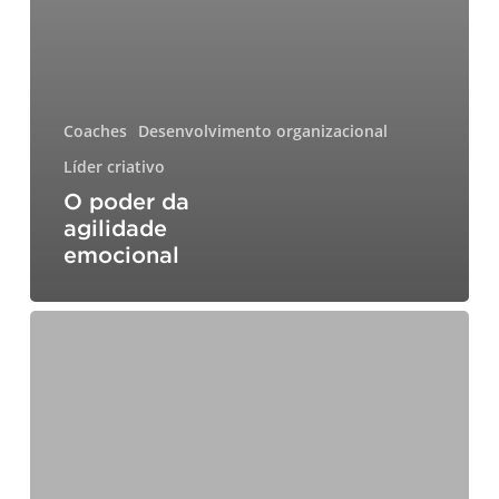
Coaches
Desenvolvimento organizacional
Líder criativo
O poder da
agilidade
emocional
Construindo
organizações
resilientes:
o
papel
do
líder