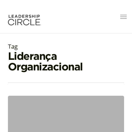
Tag
Liderança
Organizacional
O
poder
da
agilidade
emocional