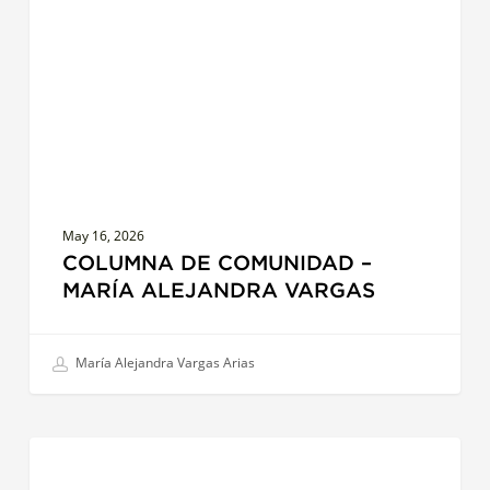
María
Alejandra
Vargas
May 16, 2026
COLUMNA DE COMUNIDAD –
MARÍA ALEJANDRA VARGAS
María Alejandra Vargas Arias
¿Qué
LIDERAZGO
hace