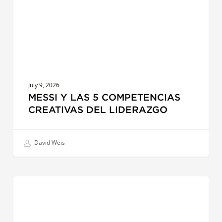
Creativas
del
liderazgo
July 9, 2026
MESSI Y LAS 5 COMPETENCIAS
CREATIVAS DEL LIDERAZGO
David Weis
Columna
LIDERAZGO
de
Comunidad
–