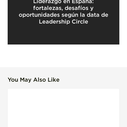
Liderazgo en España:
fortalezas, desafíos y
oportunidades según la data de
Leadership Circle
You May Also Like
Messi
LIDERAZGO
y
las
5
Competencias