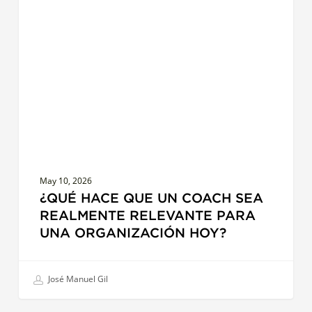
que
un
coach
sea
realmente
relevante
para
una
organización
hoy?
May 10, 2026
¿QUÉ HACE QUE UN COACH SEA
REALMENTE RELEVANTE PARA
UNA ORGANIZACIÓN HOY?
José Manuel Gil