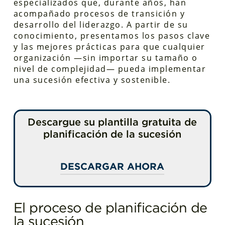
especializados que, durante años, han
acompañado procesos de transición y
desarrollo del liderazgo. A partir de su
conocimiento, presentamos los pasos clave
y las mejores prácticas para que cualquier
organización —sin importar su tamaño o
nivel de complejidad— pueda implementar
una sucesión efectiva y sostenible.
Descargue su plantilla gratuita de
planificación de la sucesión
DESCARGAR AHORA
Complete este formulario para recibir
su plantilla gratuita de planificación de
El proceso de planificación de
la sucesión directamente en su correo
la sucesión
electrónico.