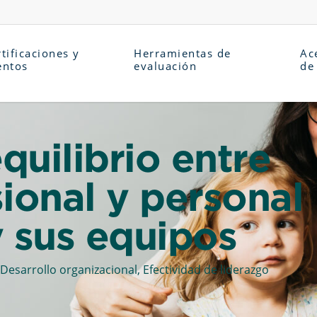
tificaciones y
Herramientas de
Ac
entos
evaluación
de
quilibrio entre
sional y personal
y sus equipos
Desarrollo organizacional
,
Efectividad de liderazgo