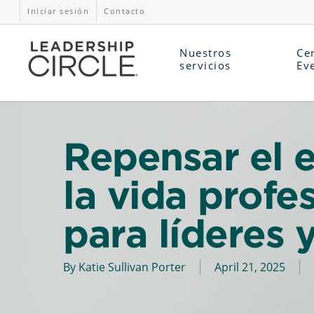
Iniciar sesión
Contacto
Nuestros
Cer
servicios
Ev
Repensar el e
la vida profe
para líderes 
By
Katie Sullivan Porter
April 21, 2025