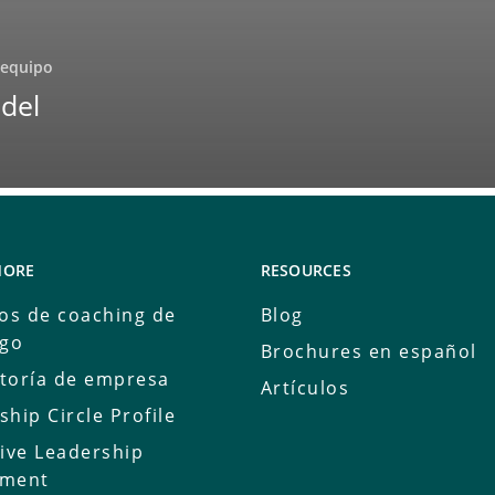
 equipo
 del
MORE
RESOURCES
ios de coaching de
Blog
zgo
Brochures en español
toría de empresa
Artículos
ship Circle Profile
tive Leadership
sment