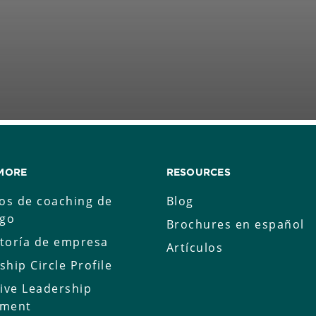
MORE
RESOURCES
ios de coaching de
Blog
zgo
Brochures en español
toría de empresa
Artículos
ship Circle Profile
tive Leadership
sment