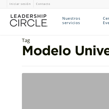
Iniciar sesión
Contacto
Nuestros
Cer
servicios
Ev
Tag
Modelo Unive
Un
Modelo
Universal
de
Liderazgo