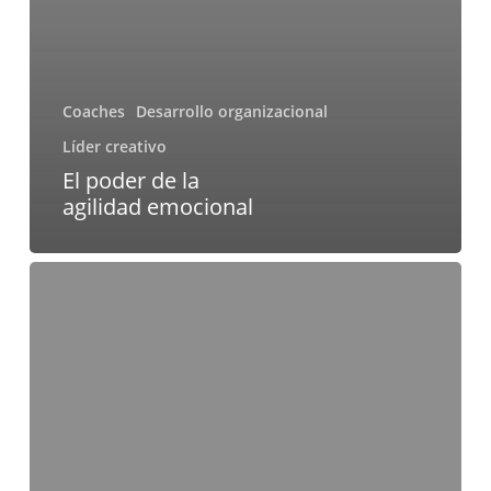
Coaches
Desarrollo organizacional
Líder creativo
El poder de la
agilidad emocional
Liderazgo
multigeneracional:
estrategias
para
gestionar
una
plantilla
diversa