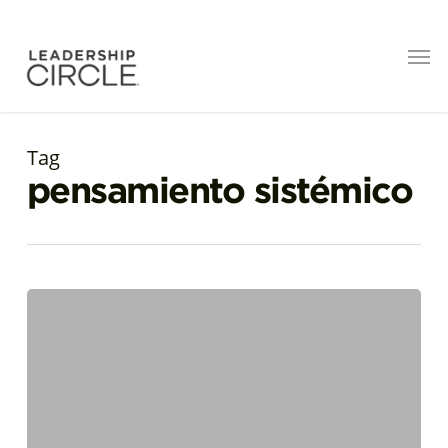
Tag
pensamiento sistémico
El
poder
de
la
agilidad
emocional