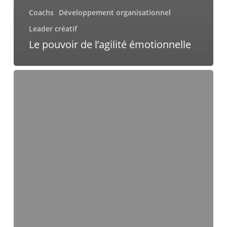
Coachs
Développement organisationnel
Leader créatif
Le pouvoir de l’agilité émotionnelle
Leadership
intergénérationnel
:
Stratégies
efficaces
pour
gérer
une
équipe
diversifiée