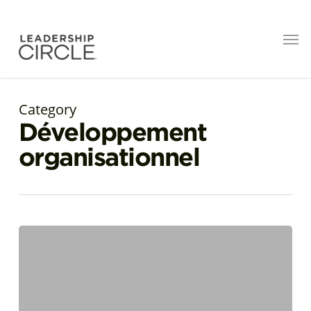
Category
Développement
organisationnel
Repenser
l’équilibre
entre
vie
professionnelle