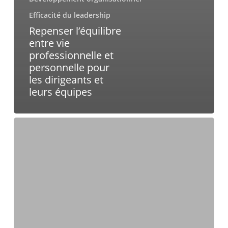
Efficacité du leadership
Repenser l’équilibre
entre vie
professionnelle et
personnelle pour
les dirigeants et
leurs équipes
Le
pouvoir
de
l’agilité
émotionnelle