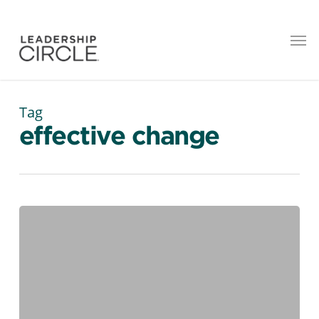
Tag
effective change
Repensar
el
equilibrio
entre
la
vida