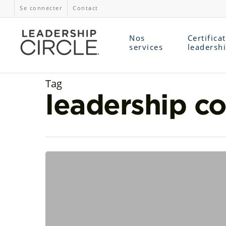
Se connecter
Contact
Nos
Certifica
services
leadersh
Tag
leadership co
Le
leadership
du
berger
:
guider