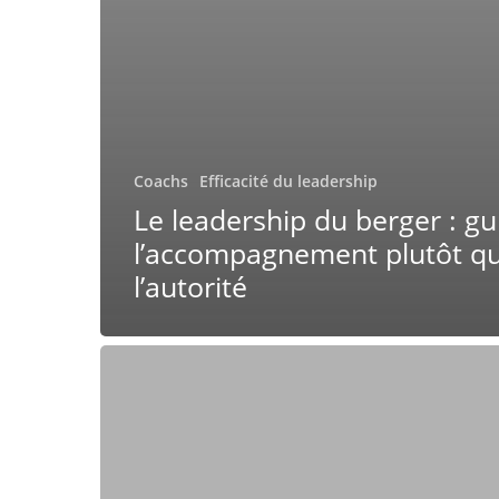
Coachs
Efficacité du leadership
Le leadership du berger : gu
l’accompagnement plutôt q
l’autorité
Comment
l’IA
contribue
à
l’émergence
de