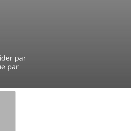
ider par
ue par