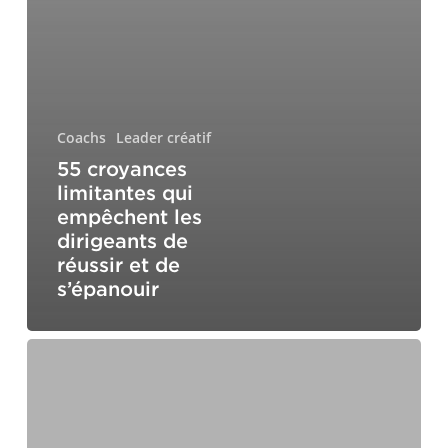
Coachs
Leader créatif
55 croyances
limitantes qui
empêchent les
dirigeants de
réussir et de
s’épanouir
Maîtriser
le
leadership
conscient